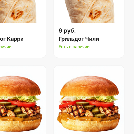
9 руб.
ог Карри
Грильдог Чили
аличии
Есть в наличии