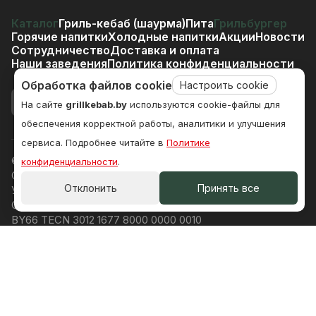
Каталог
Гриль-кебаб (шаурма)
Пита
Грильбургер
Горячие напитки
Холодные напитки
Акции
Новости
Сотрудничество
Доставка и оплата
Наши заведения
Политика конфиденциальности
Обработка файлов cookie
Настроить cookie
На сайте
grillkebab.by
используются cookie-файлы для
обеспечения корректной работы, аналитики и улучшения
сервиса. Подробнее читайте в
Политике
© 2026 grillkebab.by, Все права защищены
конфиденциальности
.
ООО «Аппетит Плюс», Притыцкого 142, пом 4, Минск
Отклонить
Принять все
УНП 192977261
ОАО «Технобанк», Кропоткина 44, Минск
BY66 TECN 3012 1677 8000 0000 0010
TECNBY22
Директор: Арутюнян Арутюн Оганесович (по уставу)
Д. Малиновка, ул Весковая 3-1
Конфиденциальность