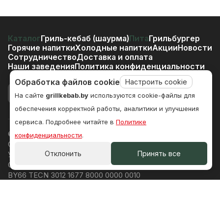
Каталог
Гриль-кебаб (шаурма)
Пита
Грильбургер
Горячие напитки
Холодные напитки
Акции
Новости
Сотрудничество
Доставка и оплата
Наши заведения
Политика конфиденциальности
Обработка файлов cookie
Настроить cookie
На сайте
grillkebab.by
используются cookie-файлы для
обеспечения корректной работы, аналитики и улучшения
сервиса. Подробнее читайте в
Политике
© 2026 grillkebab.by, Все права защищены
конфиденциальности
.
ООО «Аппетит Плюс», Притыцкого 142, пом 4, Минск
Отклонить
Принять все
УНП 192977261
ОАО «Технобанк», Кропоткина 44, Минск
BY66 TECN 3012 1677 8000 0000 0010
TECNBY22
Директор: Арутюнян Арутюн Оганесович (по уставу)
Д. Малиновка, ул Весковая 3-1