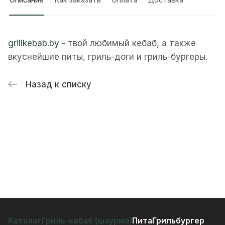
Описание
Как заказать
Оплата
Доставка
grillkebab.by
- твой любимый кебаб, а также
вкуснейшие питы, гриль-доги и гриль-бургеры.
Назад к списку
Каталог
Гриль-кебаб (шаурма)
Пита
Грильбургер