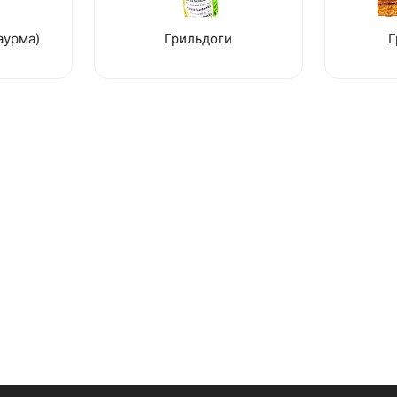
аурма)
Грильдоги
Г